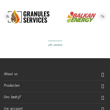
alle merken
About us

Producten

Ons bedrijf

Uw account
