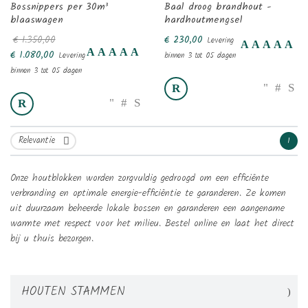
Bossnippers per 30m³
Baal droog brandhout -
blaaswagen
hardhoutmengsel
€ 1.350,00
€ 230,00
Levering
€ 1.080,00
Levering
binnen 3 tot 05 dagen
binnen 3 tot 05 dagen
Relevantie
1

Onze houtblokken worden zorgvuldig gedroogd om een ​​efficiënte
verbranding en optimale energie-efficiëntie te garanderen. Ze komen
uit duurzaam beheerde lokale bossen en garanderen een aangename
warmte met respect voor het milieu. Bestel online en laat het direct
bij u thuis bezorgen.
Maak een verlanglijst
HOUTEN STAMMEN
((modalTitle))
Inloggen