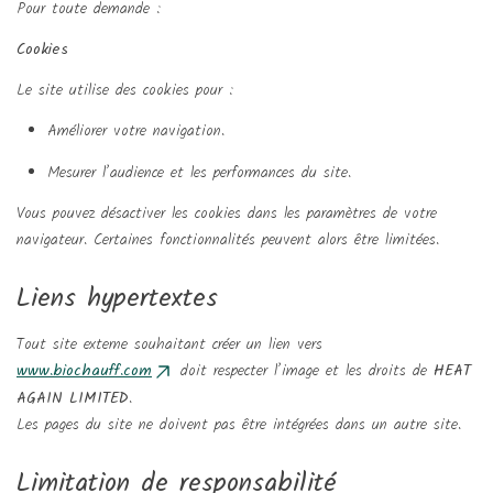
Pour toute demande :
Cookies
Le site utilise des cookies pour :
Créer une liste d'envies
Améliorer votre navigation.
Connexion
((modalTitle))
Mesurer l’audience et les performances du site.
Ajouter à ma liste d'envies
Nom de la liste d'envies
Vous pouvez désactiver les cookies dans les paramètres de votre
Vous devez être connecté pour ajouter des produits à votre liste
((confirmMessage))
navigateur. Certaines fonctionnalités peuvent alors être limitées.
d'envies.
Liens hypertextes
add_circle_outlin
Create new list
((cancelText))
((modalDeleteText))
Connexion
Annuler
Tout site externe souhaitant créer un lien vers
Créer une liste d'envies
Annuler
www.biochauff.com
doit respecter l’image et les droits de
HEAT
AGAIN LIMITED
.
Les pages du site ne doivent pas être intégrées dans un autre site.
Limitation de responsabilité